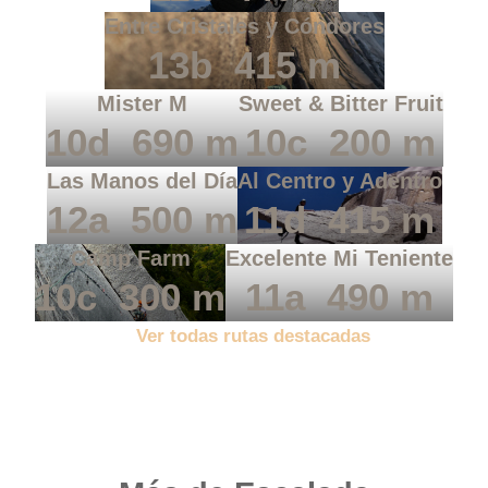
Entre Cristales y Cóndores
13b
415 m
Mister M
Sweet & Bitter Fruit
10d
690 m
10c
200 m
Las Manos del Día
Al Centro y Adentro
12a
500 m
11d
415 m
Camp Farm
Excelente Mi Teniente
10c
300 m
11a
490 m
Ver todas rutas destacadas