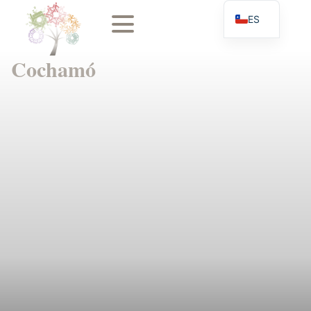
ES
EN
Cochamó