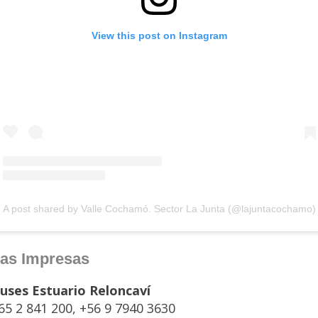
View this post on Instagram
A post shared by Valle Cochamó. Sector La Junta (@lajuntacochamo)
as Impresas
uses Estuario Reloncaví
65 2 841 200, +56 9 7940 3630