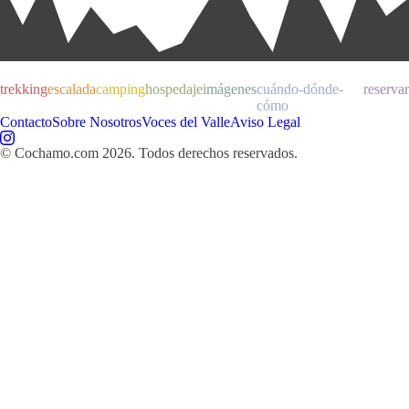
trekking
escalada
camping
hospedaje
imágenes
cuándo-dónde-
reservar
cómo
Contacto
Sobre Nosotros
Voces del Valle
Aviso Legal
© Cochamo.com
2026
. Todos derechos reservados.