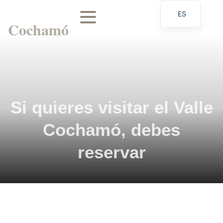
ES
Cochamó
EN
Si quieres visitar el Valle
Cochamó, debes
reservar