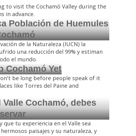
g to visit the Cochamó Valley during the
s in advance.
ica Población de Huemules
Cochamó
vación de la Naturaleza (IUCN) la
ufrido una reducción del 99% y estiman
todo el mundo.
p Cochamó Yet
n't be long before people speak of it
aces like Torres del Paine and
 el Valle Cochamó, debes
servar
que tu experiencia en el Valle sea
 hermosos paisajes y su naturaleza, y