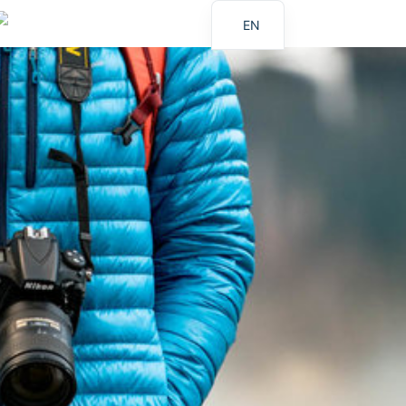
EN
ES