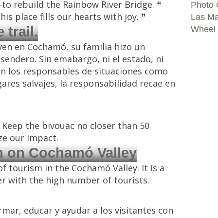
—to rebuild the Rainbow River Bridge. ❝
Photo 
s place fills our hearts with joy. ❞
Las Ma
trail.
Wheel
ven en Cochamó, su familia hizo un
sendero. Sin emabargo, ni el estado, ni
son los responsables de situaciones como
ares salvajes, la responsabilidad recae en
 Keep the bivouac no closer than 50
ze our impact.
m on Cochamó Valley
f tourism in the Cochamó Valley. It is a
er with the high number of tourists.
ar, educar y ayudar a los visitantes con