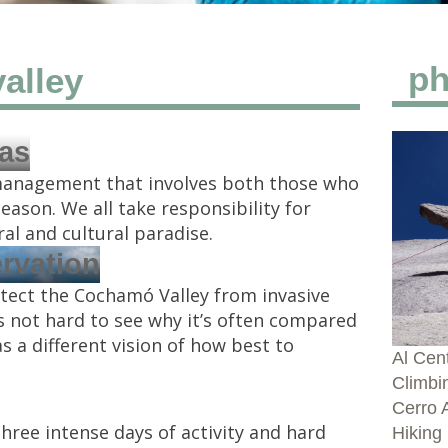
ph
valley
ias
management that involves both those who
eason. We all take responsibility for
al and cultural paradise.
ervation
rotect the Cochamó Valley from invasive
 not hard to see why it’s often compared
 a different vision of how best to
Al Cen
Climbi
Cerro A
hree intense days of activity and hard
Hiking