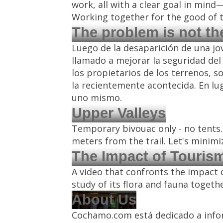
work, all with a clear goal in mind
Working together for the good of thi
The problem is not the 
Luego de la desaparición de una jo
llamado a mejorar la seguridad del 
los propietarios de los terrenos, 
la recientemente acontecida. En lug
uno mismo.
Upper Valleys
Temporary bivouac only - no tents.
meters from the trail. Let's minimi
The Impact of Touris
A video that confronts the impact o
study of its flora and fauna togeth
About Us
Cochamo.com está dedicado a inform