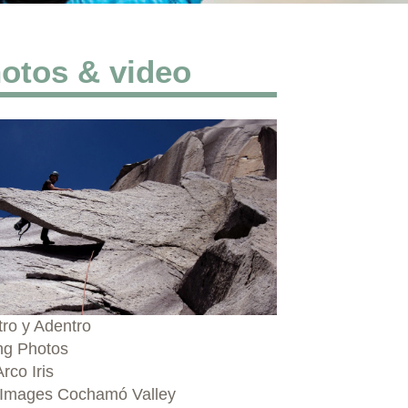
otos & video
tro y Adentro
ng Photos
rco Iris
 Images Cochamó Valley