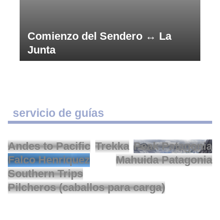
Comienzo del Sendero ↔ La
Junta
servicio de guías
Andes to Pacific
Trekka
Peak Patagonia
Falco Henriquez
Mahuida Patagonia
Southern Trips
Pilcheros (caballos para carga)