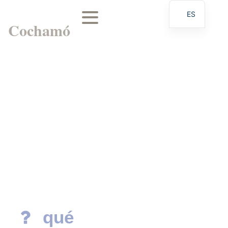
ES
Cochamó
EN
qué