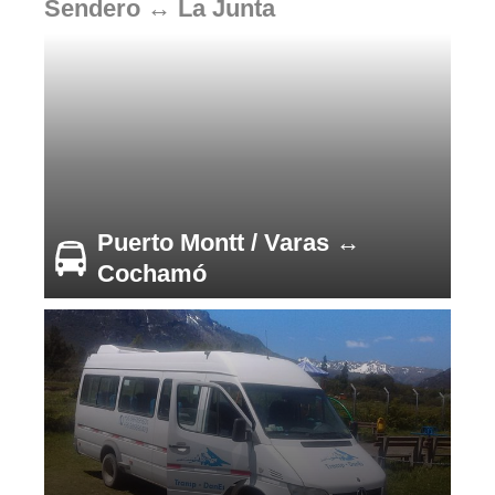
Sendero ↔ La Junta
Puerto Montt / Varas ↔
Cochamó