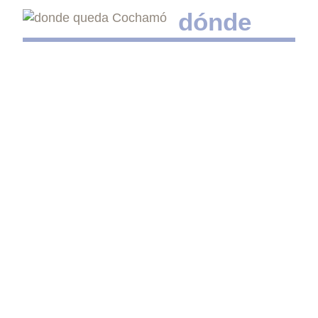
d
ónde